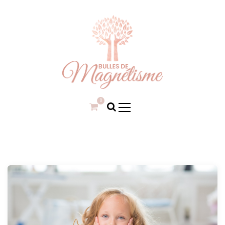
S
k
i
p
t
o
c
o
n
Une pause dans une bulle de bien-être.
Bulles de magnétisme
0
t
e
n
t