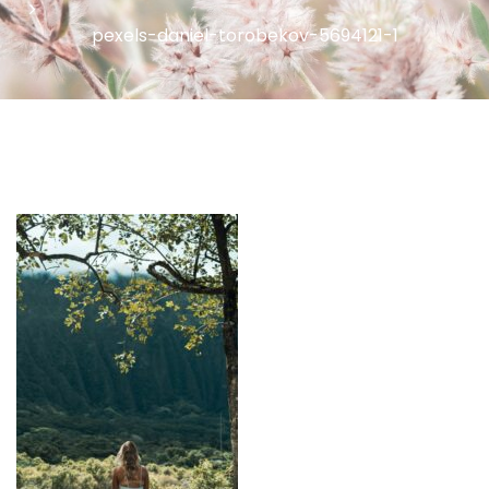
pexels-daniel-torobekov-5694121-1