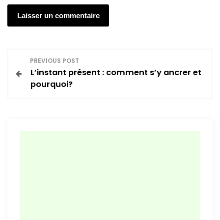
N
PREVIOUS POST
L’instant présent : comment s’y ancrer et
a
pourquoi?
v
i
g
a
t
i