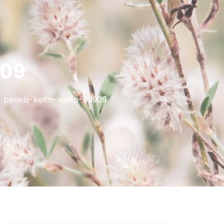
909
pexels-keith-wako-89909