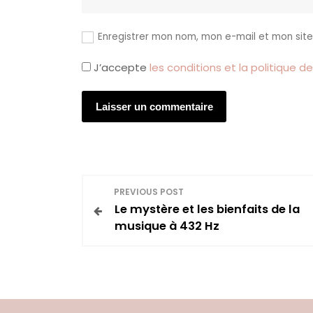
Enregistrer mon nom, mon e-mail et mon sit
J’accepte
les conditions et la politique de
N
PREVIOUS POST
Le mystère et les bienfaits de la
a
musique à 432 Hz
v
i