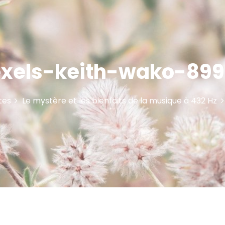
xels-keith-wako-89
tes
Le mystère et les bienfaits de la musique à 432 Hz