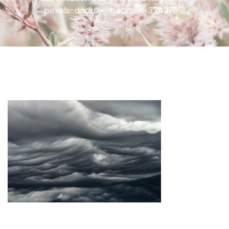
pexels-andrew-beatson-3742711-1