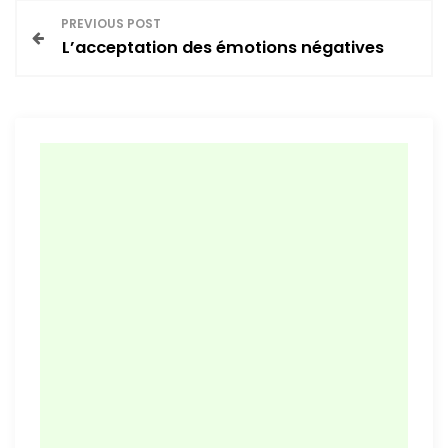
N
PREVIOUS POST
L’acceptation des émotions négatives
a
v
i
g
a
t
i
o
n