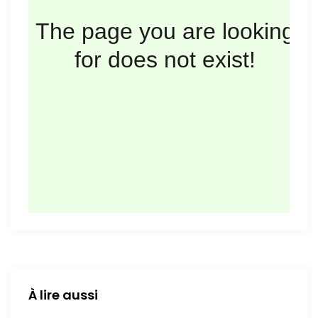
d
e
l
’
a
r
t
i
c
À lire aussi
l