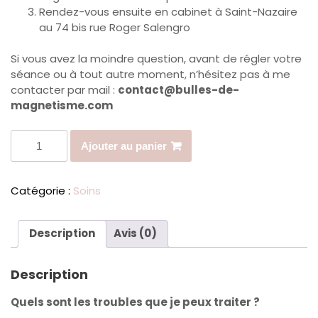
Rendez-vous ensuite en cabinet à Saint-Nazaire
au 74 bis rue Roger Salengro
Si vous avez la moindre question, avant de régler votre
séance ou à tout autre moment, n’hésitez pas à me
contacter par mail :
contact@bulles-de-
magnetisme.com
q
Ajouter au panier
u
a
n
Catégorie :
Soins
t
i
t
Description
Avis (0)
é
d
Description
e
C
Quels sont les troubles que je peux traiter ?
o