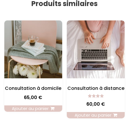
Produits similaires
Consultation à domicile
Consultation à distance
65,00
€
Note
60,00
€
5.00
Ajouter au panier
sur 5
Ajouter au panier