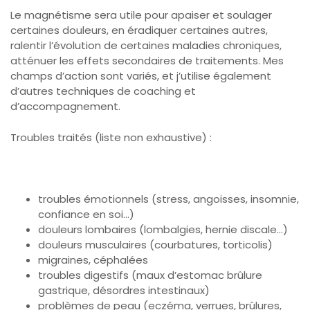
n
Le magnétisme sera utile pour apaiser et soulager
s
certaines douleurs, en éradiquer certaines autres,
u
ralentir l’évolution de certaines maladies chroniques,
l
atténuer les effets secondaires de traitements. Mes
t
champs d’action sont variés, et j’utilise également
a
d’autres techniques de coaching et
t
d’accompagnement.
i
o
Troubles traités (liste non exhaustive) :
n
e
n
c
troubles émotionnels (stress, angoisses, insomnie,
a
confiance en soi…)
b
douleurs lombaires (lombalgies, hernie discale…)
i
douleurs musculaires (courbatures, torticolis)
n
migraines, céphalées
e
troubles digestifs (maux d’estomac brûlure
t
gastrique, désordres intestinaux)
problèmes de peau (eczéma, verrues, brûlures,